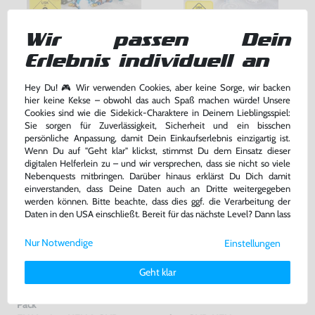
Wir passen Dein
Skylanders: Giants
Skylanders: Giants
Erlebnis individuell an
nur Software, DE Version, mit OVP, gebraucht
nur Software, DE Version, mit OVP, gebraucht
bisher
13,99 €
-29%
Hey Du! 🎮 Wir verwenden Cookies, aber keine Sorge, wir backen
26,99 €
9,99 €
nur
jetzt
nur
hier keine Kekse – obwohl das auch Spaß machen würde! Unsere
Cookies sind wie die Sidekick-Charaktere in Deinem Lieblingsspiel:
Warenkorb
Warenkorb
Sie sorgen für Zuverlässigkeit, Sicherheit und ein bisschen
persönliche Anpassung, damit Dein Einkaufserlebnis einzigartig ist.
Wenn Du auf "Geht klar" klickst, stimmst Du dem Einsatz dieser
digitalen Helferlein zu – und wir versprechen, dass sie nicht so viele
Nebenquests mitbringen. Darüber hinaus erklärst Du Dich damit
einverstanden, dass Deine Daten auch an Dritte weitergegeben
werden können. Bitte beachte, dass dies ggf. die Verarbeitung der
Daten in den USA einschließt. Bereit für das nächste Level? Dann lass
uns gemeinsam weiterziehen! 🚀
Nur Notwendige
Einstellungen
Weitere Informationen zu den von uns verwendeten Cookies und
Deinen Rechten als Nutzer findest Du in unserer
Daten­schutz­
Geht klar
erklärung
und unserem
Impressum
.
Skylanders: Swap Force Starter
Swap Force Figur: Rip Tide
Pack