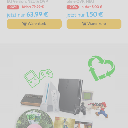
EU Version, NEU & OVP
ohne OVP, NEU
bisher
79,99 €
bisher
5,00 €
-20%
-70%
63,99 €
1,50 €
jetzt
nur
jetzt
nur
Warenkorb
Warenkorb