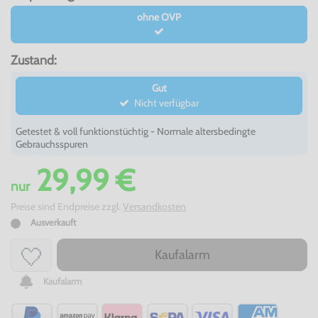
ohne OVP
Zustand:
Gut
Nicht verfügbar
Getestet & voll funktionstüchtig - Normale altersbedingte
Gebrauchsspuren
29,99 €
nur
Preise sind Endpreise zzgl.
Versandkosten
Ausverkauft
Kaufalarm
Kaufalarm