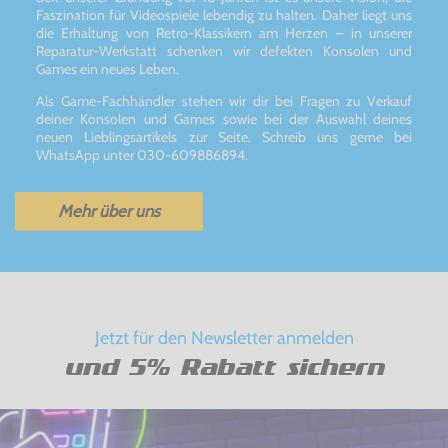
Faszination für Videospiele lebendig zu halten. Daher liegt uns
die Erhaltung von Retro-Klassikern am Herzen – in unserer
Reparatur-Werkstatt schenken wir defekten Konsolen und
Games ein neues Leben.
Als Game-Fachhändler stehen wir dir bei Fragen zu Verkauf
deiner Konsolen und Games sowie bei der Auswahl deines
neuen Lieblingsartikels zur Seite. Schreib uns gerne bei
WhatsApp unter 030-609886894.
Mehr über uns
Jetzt für den Newsletter anmelden
und 5% Rabatt sichern