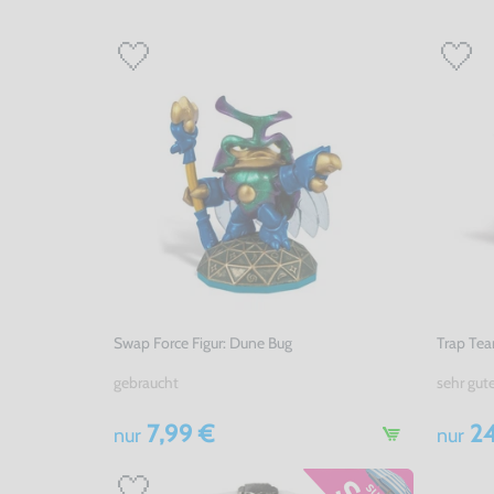
Swap Force Figur: Dune Bug
Trap Tea
gebraucht
sehr gut
7,99 €
24
nur
nur