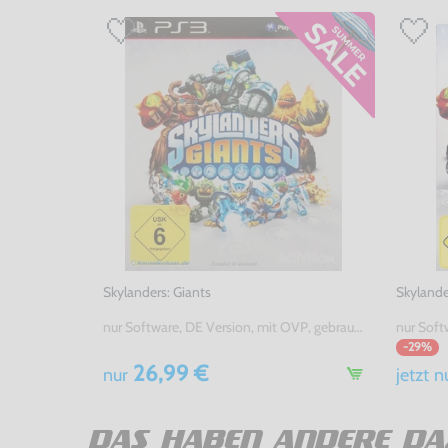
Skylanders: Giants
Skylande
nur Software, DE Version, mit OVP, gebraucht
-29%
26,99 €
nur
jetzt
n
DAS HABEN ANDERE DA