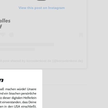
View this post on Instagram
A post shared by konsolenkost.de (@konsolenkost.de)
n
Spaß machen würde! Unsere
und ein bisschen persönliche
 dieser digitalen Helferlein
it einverstanden, dass Deine
ten in den USA einschließt.