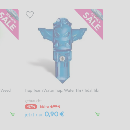
/ Weed
Trap Team Water Trap: Water Tiki / Tidal Tiki
gebraucht
bisher
6,99 €
-87%
0,90 €
jetzt
nur