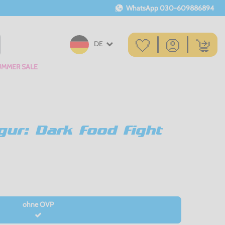
WhatsApp
030-609886894
DE
UMMER SALE
gur: Dark Food Fight
ohne OVP