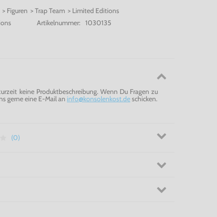
 > Figuren > Trap Team > Limited Editions
ions
Artikelnummer:
1030135
 zurzeit keine Produktbeschreibung. Wenn Du Fragen zu
ns gerne eine E-Mail an
info@konsolenkost.de
schicken.
(0)