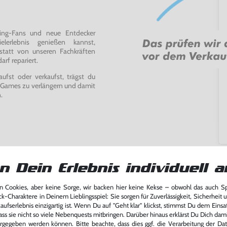
ming-Fans und neue Entdecker
lerlebnis genießen kannst,
tatt von unseren Fachkräften
arf repariert.
fst oder verkaufst, trägst du
 Games zu verlängern und damit
.
n Dein Erlebnis individuell a
 Cookies, aber keine Sorge, wir backen hier keine Kekse – obwohl das auch 
ck-Charaktere in Deinem Lieblingsspiel: Sie sorgen für Zuverlässigkeit, Sicherheit 
ufserlebnis einzigartig ist. Wenn Du auf "Geht klar" klickst, stimmst Du dem Einsatz
ass sie nicht so viele Nebenquests mitbringen. Darüber hinaus erklärst Du Dich dam
rgegeben werden können. Bitte beachte, dass dies ggf. die Verarbeitung der Da