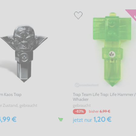
m Kaos Trap
Trap Team Life Trap: Life Hammer 
Whacker
er Zustand, gebraucht
gebraucht
bisher
6,99 €
-83%
,99 €
1,20 €
jetzt
nur