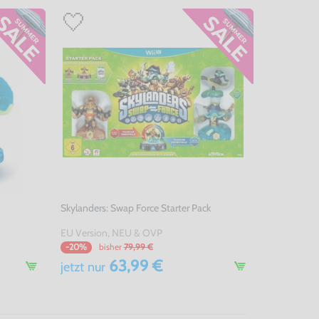
Skylanders: Swap Force Starter Pack
EU Version, NEU & OVP
bisher
79,99 €
-20%
63,99 €
jetzt
nur