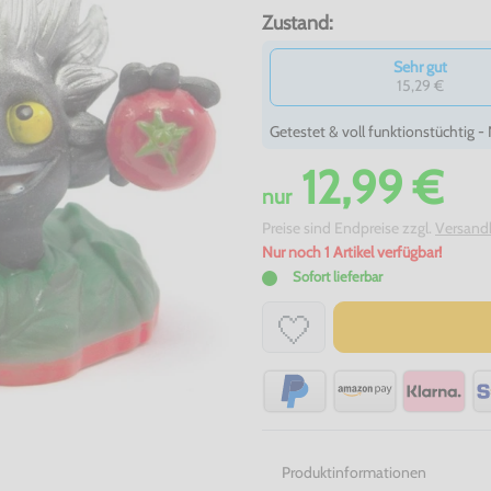
Zustand:
Sehr gut
15,29 €
Getestet & voll funktionstüchtig 
12,99 €
nur
Preise sind Endpreise zzgl.
Versand
Nur noch 1 Artikel verfügbar!
Sofort lieferbar
Produktinformationen