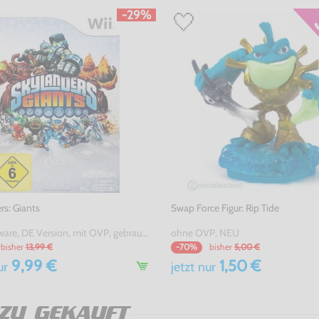
-29%
rs: Giants
Swap Force Figur: Rip Tide
nur Software, DE Version, mit OVP, gebraucht
ohne OVP, NEU
bisher
13,99 €
bisher
5,00 €
-70%
9,99 €
1,50 €
ur
jetzt
nur
ZU GEKAUFT