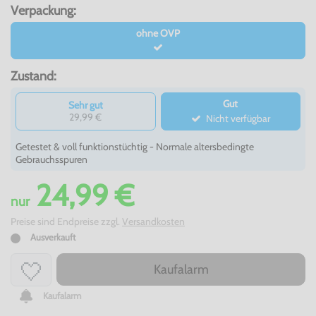
Verpackung:
ohne OVP
Zustand:
Gut
Sehr gut
29,99 €
Nicht verfügbar
Getestet & voll funktionstüchtig - Normale altersbedingte
Gebrauchsspuren
24,99 €
nur
Preise sind Endpreise zzgl.
Versandkosten
Ausverkauft
Kaufalarm
Kaufalarm