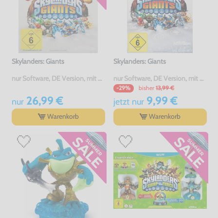
Skylanders: Giants
Skylanders: Giants
nur Software, DE Version, mit OVP, gebraucht
nur Software, DE Version, mit OVP, gebraucht
bisher
13,99 €
-29%
26,99 €
9,99 €
nur
jetzt
nur
Warenkorb
Warenkorb