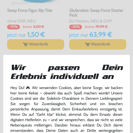
Swap Force Figur: Rip Tide
Skylanders: Swap Force Starter
Pack
ohne OVP, NEU
EU Version, NEU & OVP
bisher
5,00 €
bisher
79,99 €
-70%
-20%
1,50 €
63,99 €
jetzt
nur
jetzt
nur
Warenkorb
Warenkorb
DAS HABEN ANDERE DAZU
Wir passen Dein
GEKAUFT
Erlebnis individuell an
Hey Du! 🎮 Wir verwenden Cookies, aber keine Sorge, wir backen
hier keine Kekse – obwohl das auch Spaß machen würde! Unsere
Cookies sind wie die Sidekick-Charaktere in Deinem Lieblingsspiel:
Sie sorgen für Zuverlässigkeit, Sicherheit und ein bisschen
persönliche Anpassung, damit Dein Einkaufserlebnis einzigartig ist.
Wenn Du auf "Geht klar" klickst, stimmst Du dem Einsatz dieser
digitalen Helferlein zu – und wir versprechen, dass sie nicht so viele
Nebenquests mitbringen. Darüber hinaus erklärst Du Dich damit
einverstanden, dass Deine Daten auch an Dritte weitergegeben