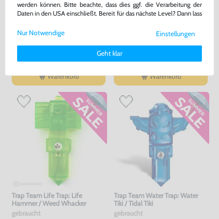
werden können. Bitte beachte, dass dies ggf. die Verarbeitung der
Daten in den USA einschließt. Bereit für das nächste Level? Dann lass
Trap Team Figur: Dark Food
Trap Team Kaos Trap
uns gemeinsam weiterziehen! 🚀
Fight
Nur Notwendige
Einstellungen
gebraucht
sehr guter Zustand, gebraucht
Weitere Informationen zu den von uns verwendeten Cookies und
Deinen Rechten als Nutzer findest Du in unserer
Daten­schutz­
Geht klar
erklärung
und unserem
Impressum
.
12,99 €
24,99 €
nur
nur
Warenkorb
Warenkorb
Trap Team Life Trap: Life
Trap Team Water Trap: Water
Hammer / Weed Whacker
Tiki / Tidal Tiki
gebraucht
gebraucht