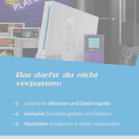
Das darfst du nicht
verpassen:
zahlreiche
Aktionen und Gewinnspiele
exklusive
Sonderangebote und Rabatte
Neuheiten
entdecken & direkt vorbestellen