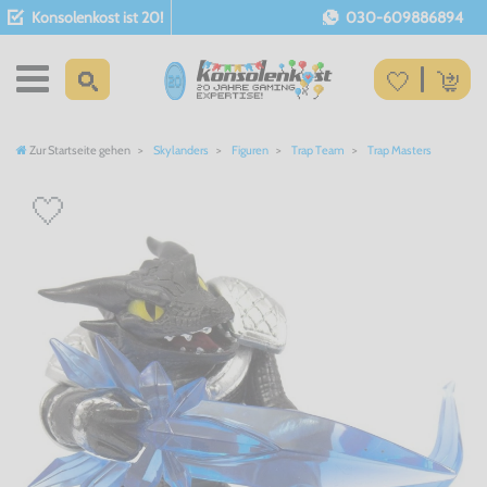
Konsolenkost ist 20!
030-609886894
Zur Startseite gehen
Skylanders
Figuren
Trap Team
Trap Masters