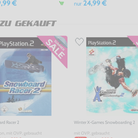
,99 €
24,99 €
nur
ZU GEKAUFT
rd Racer 2
Winter X-Games Snowboarding 2
on, mit OVP, gebraucht
mit OVP, gebraucht