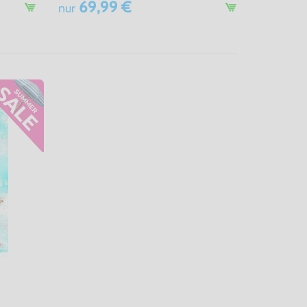
69,99 €
nur