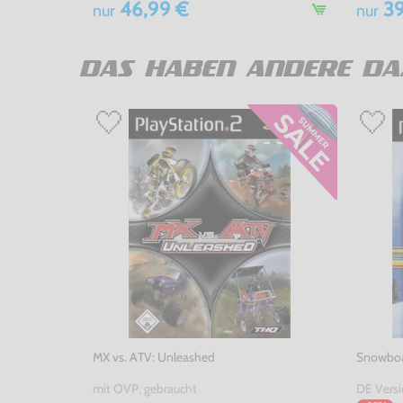
46,99 €
39
nur
nur
DAS HABEN ANDERE DA
MX vs. ATV: Unleashed
Snowboa
mit OVP, gebraucht
DE Versi