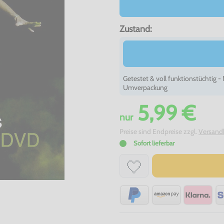
Zustand:
Getestet & voll funktionstüchtig 
Umverpackung
5,99 €
nur
Preise sind Endpreise zzgl.
Versand
Sofort lieferbar