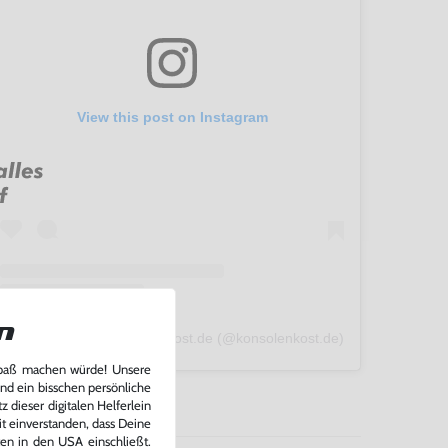
View this post on Instagram
n
A post shared by konsolenkost.de (@konsolenkost.de)
Spaß machen würde! Unsere
und ein bisschen persönliche
 dieser digitalen Helferlein
it einverstanden, dass Deine
ten in den USA einschließt.