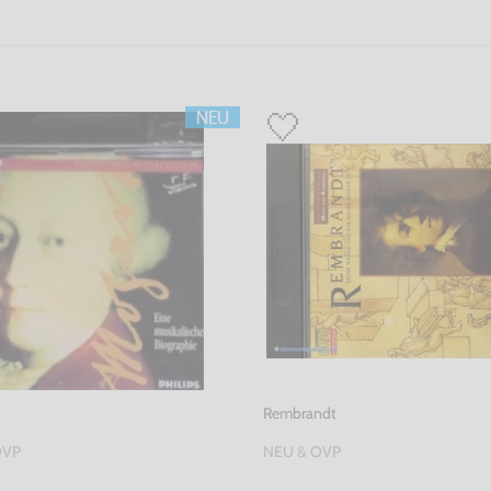
Rembrandt
OVP
NEU & OVP