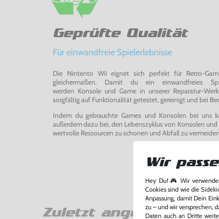
Geprüfte Qualität
Für einwandfreie Spielerlebnisse
Die Nintento Wii eignet sich perfekt für Retro-Ga
gleichermaßen. Damit du ein einwandfreies Spie
werden Konsole und Game in unserer Reparatur-Werks
sorgfältig auf Funktionalität getestet, gereinigt und bei Bed
Indem du gebrauchte Games und Konsolen bei uns kau
außerdem dazu bei, den Lebenszyklus von Konsolen und
wertvolle Ressourcen zu schonen und Abfall zu vermeiden
Wir passe
Hey Du! 🎮 Wir verwenden
Cookies sind wie die Sideki
Anpassung, damit Dein Einka
zu – und wir versprechen, d
Zuletzt angesehen
Daten auch an Dritte weite