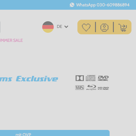
WhatsApp
030-609886894
DE
UMMER SALE
ms Exclusive
mit OVP