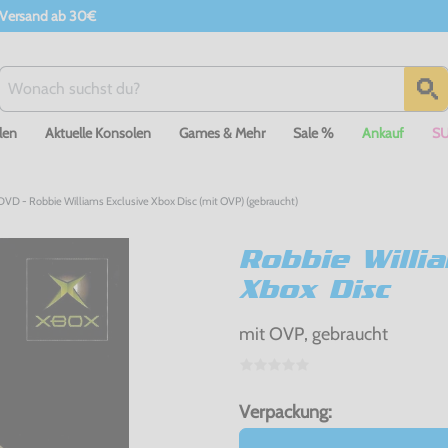
 Versand ab 30€
len
Aktuelle Konsolen
Games & Mehr
Sale %
Ankauf
S
DVD - Robbie Williams Exclusive Xbox Disc (mit OVP) (gebraucht)
Robbie Willia
Xbox Disc
mit OVP, gebraucht
Verpackung: