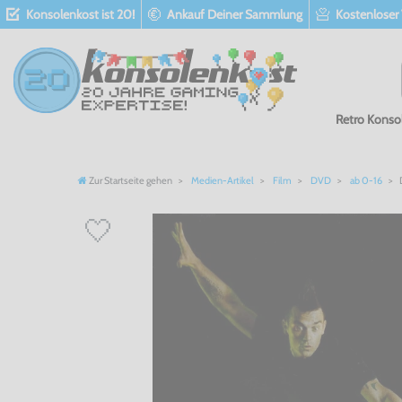
Konsolenkost ist 20!
Ankauf Deiner Sammlung
Kostenloser
Retro Konso
Zur Startseite gehen
Medien-Artikel
Film
DVD
ab 0-16