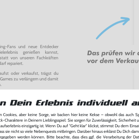
ming-Fans und neue Entdecker
lerlebnis genießen kannst,
tatt von unseren Fachkräften
arf repariert.
fst oder verkaufst, trägst du
 Games zu verlängern und damit
.
n Dein Erlebnis individuell a
 Cookies, aber keine Sorge, wir backen hier keine Kekse – obwohl das auch 
ck-Charaktere in Deinem Lieblingsspiel: Sie sorgen für Zuverlässigkeit, Sicherheit 
ufserlebnis einzigartig ist. Wenn Du auf "Geht klar" klickst, stimmst Du dem Einsatz
ass sie nicht so viele Nebenquests mitbringen. Darüber hinaus erklärst Du Dich dam
rgegeben werden können. Bitte beachte, dass dies ggf. die Verarbeitung der Da