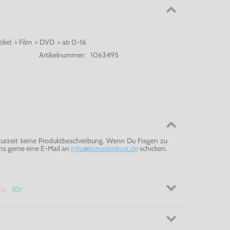
tikel > Film > DVD > ab 0-16
Artikelnummer:
1063495
 zurzeit keine Produktbeschreibung. Wenn Du Fragen zu
ns gerne eine E-Mail an
info@konsolenkost.de
schicken.
(0)