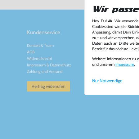
Wir passe
Hey Du! 🎮 Wir verwenden
Cookies sind wie die Sideki
Kundenservice
Kontakt
Anpassung, damit Dein Einka
zu – und wir versprechen, d
Daten auch an Dritte weite
Kontakt
&
Team
Konsolenkost GmbH
Bereit für das nächste Leve
AGB
Plauener Str. 163-165
Widerrufsrecht
13053 Berlin, DE
Weitere Informationen zu 
und unserem
Impressum
.
Impressum
&
Datenschutz
Tel: +49 30 - 60988
Zahlung und Versand
Mail: info@konsolenko
www.konsolenkost.de
Nur Notwendige
Vertrag widerrufen