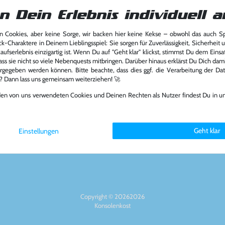
n Dein Erlebnis individuell a
 Cookies, aber keine Sorge, wir backen hier keine Kekse – obwohl das auch 
ck-Charaktere in Deinem Lieblingsspiel: Sie sorgen für Zuverlässigkeit, Sicherheit 
Über das Unternehmen
Zahlungsart
ufserlebnis einzigartig ist. Wenn Du auf "Geht klar" klickst, stimmst Du dem Einsatz
ass sie nicht so viele Nebenquests mitbringen. Darüber hinaus erklärst Du Dich dam
rgegeben werden können. Bitte beachte, dass dies ggf. die Verarbeitung der Da
Über uns
l? Dann lass uns gemeinsam weiterziehen! 🚀
Nachhaltigkeit
Partnerprogramm
den von uns verwendeten Cookies und Deinen Rechten als Nutzer findest Du in u
6894
Presse
Social Medi
st.de
Jobs
FAQ
Geht klar
Einstellungen
Copyright © 20262026
Konsolenkost