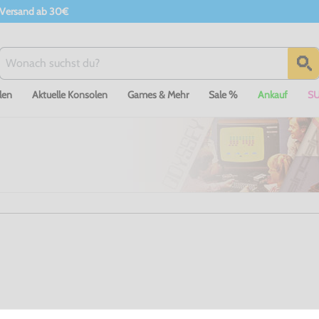
 Versand ab 30€
len
Aktuelle Konsolen
Games & Mehr
Sale %
Ankauf
S