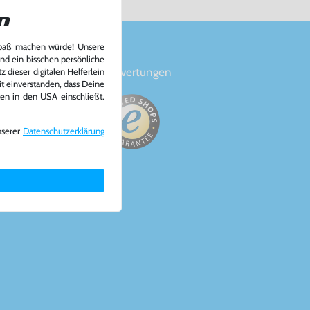
n
Spaß machen würde! Unsere
und ein bisschen persönliche
en
Bewertungen
 dieser digitalen Helferlein
it einverstanden, dass Deine
ten in den USA einschließt.
nserer
Daten­schutz­erklärung
a