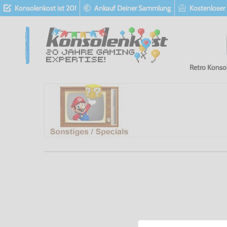
Konsolenkost ist 20!
Ankauf Deiner Sammlung
Kostenloser
Retro Konso