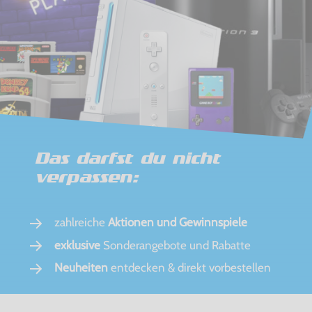
Das darfst du nicht
verpassen:
zahlreiche
Aktionen und Gewinnspiele
exklusive
Sonderangebote und Rabatte
Neuheiten
entdecken & direkt vorbestellen