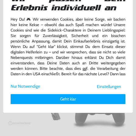
Erlebnis individuell an
Hey Du! 🎮 Wir verwenden Cookies, aber keine Sorge, wir backen
hier keine Kekse – obwohl das auch Spaß machen würde! Unsere
Cookies sind wie die Sidekick-Charaktere in Deinem Lieblingsspiel:
USB auf Micro USB Adapter
USB Ladekabel für Controller /
Sie sorgen für Zuverlässigkeit, Sicherheit und ein bisschen
[Dritthersteller]
USB auf Mini USB Adapter
persönliche Anpassung, damit Dein Einkaufserlebnis einzigartig ist.
gebraucht
für PS3/Kamera/Handy/uvm, gebraucht
Wenn Du auf "Geht klar" klickst, stimmst Du dem Einsatz dieser
digitalen Helferlein zu – und wir versprechen, dass sie nicht so viele
bisher
6,99 €
bisher
5,99 €
-57%
-60%
Nebenquests mitbringen. Darüber hinaus erklärst Du Dich damit
2,99 €
2,39 €
jetzt
nur
jetzt
nur
einverstanden, dass Deine Daten auch an Dritte weitergegeben
werden können. Bitte beachte, dass dies ggf. die Verarbeitung der
Warenkorb
Warenkorb
Daten in den USA einschließt. Bereit für das nächste Level? Dann lass
uns gemeinsam weiterziehen! 🚀
Nur Notwendige
Einstellungen
Weitere Informationen zu den von uns verwendeten Cookies und
Deinen Rechten als Nutzer findest Du in unserer
Daten­schutz­
Geht klar
erklärung
und unserem
Impressum
.