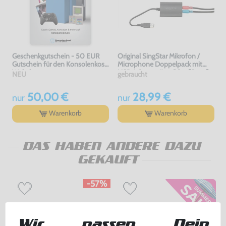
Geschenkgutschein - 50 EUR
Original SingStar Mikrofon /
Gutschein für den Konsolenkost
Microphone Doppelpack mit
Webshop
USB Adapter #rot/blau [Sony]
NEU
gebraucht
50,00 €
28,99 €
nur
nur
Warenkorb
Warenkorb
DAS HABEN ANDERE DAZU
GEKAUFT
-57%
Wir passen Dein