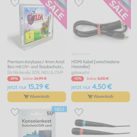
Premium Acrylcase / 4mm Acryl
HDMI Kabel [verschiedene
Box mit UV- und Staubschutz
Hersteller]
für 3DS & DS-US-Version OVP's
für Nintendo 3DS, NEU & OVP
gebraucht
bisher
24,99 €
bisher
5,00 €
-39%
-10%
15,29 €
4,50 €
jetzt
nur
jetzt
nur
Warenkorb
Warenkorb