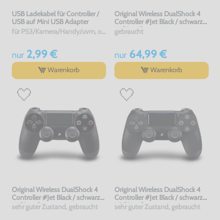
USB Ladekabel für Controller /
Original Wireless DualShock 4
USB auf Mini USB Adapter
Controller #Jet Black / schwarz
V1 [Sony]
für PS3/Kamera/Handy/uvm, ohne OVP, NEU
gebraucht
2,99 €
64,99 €
nur
nur
Warenkorb
Warenkorb
Original Wireless DualShock 4
Original Wireless DualShock 4
Controller #Jet Black / schwarz
Controller #Jet Black / schwarz
V1 [Sony]
V2 [Sony]
sehr guter Zustand, gebraucht
sehr guter Zustand, gebraucht