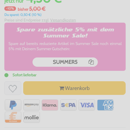
jetzt
nur
5,00 €
-10%
bisher
Du sparst: 0,50 € (10 %)
Preise sind Endpreise zzgl.
Versandkosten
Spare zusätzliche 5% mit dem
Summer Sale!
Spare auf bereits reduzierte Artikel im Summer Sale noch einmal
5% mit Deinem Summer Gutschein:
SUMMER5
Sofort lieferbar
Warenkorb