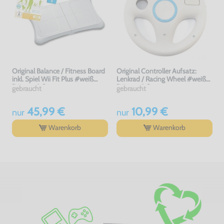
Original Balance / Fitness Board
Original Controller Aufsatz:
inkl. Spiel Wii Fit Plus #weiß
Lenkrad / Racing Wheel #weiß
[Nintendo]
[Nintendo]
gebraucht
gebraucht
45,99 €
10,99 €
nur
nur
Warenkorb
Warenkorb