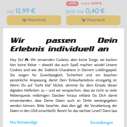
bisher
0,99 €
-60%
12,99 €
0,40 €
nur
jetzt
nur
Warenkorb
Warenkorb
DAS HABEN ANDERE DAZU
Wir passen Dein
GEKAUFT
Erlebnis individuell an
Hey Du! 🎮 Wir verwenden Cookies, aber keine Sorge, wir backen
hier keine Kekse – obwohl das auch Spaß machen würde! Unsere
Cookies sind wie die Sidekick-Charaktere in Deinem Lieblingsspiel:
Sie sorgen für Zuverlässigkeit, Sicherheit und ein bisschen
persönliche Anpassung, damit Dein Einkaufserlebnis einzigartig ist.
Wenn Du auf "Geht klar" klickst, stimmst Du dem Einsatz dieser
digitalen Helferlein zu – und wir versprechen, dass sie nicht so viele
Nebenquests mitbringen. Darüber hinaus erklärst Du Dich damit
einverstanden, dass Deine Daten auch an Dritte weitergegeben
werden können. Bitte beachte, dass dies ggf. die Verarbeitung der
Daten in den USA einschließt. Bereit für das nächste Level? Dann lass
uns gemeinsam weiterziehen! 🚀
Konsole #lila - purple
Konsole #transp.-blau Clear
Blue Glacier
Nur Notwendige
Einstellungen
Weitere Informationen zu den von uns verwendeten Cookies und