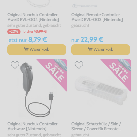
Original Nunchuk Controller
Original Remote Controller
#weiß RVL-004 [Nintendo]
#weiß RVL-003 [Nintendo]
sehr guter Zustand, gebraucht
gebraucht
bisher
10,99 €
-20%
8,79 €
22,99 €
jetzt
nur
nur
Warenkorb
Warenkorb
Original Nunchuk Controller
Original Schutzhülle / Skin /
#schwarz [Nintendo]
Sleeve / Cover für Remote
#transp.
sehr guter Zustand, gebraucht
gebraucht