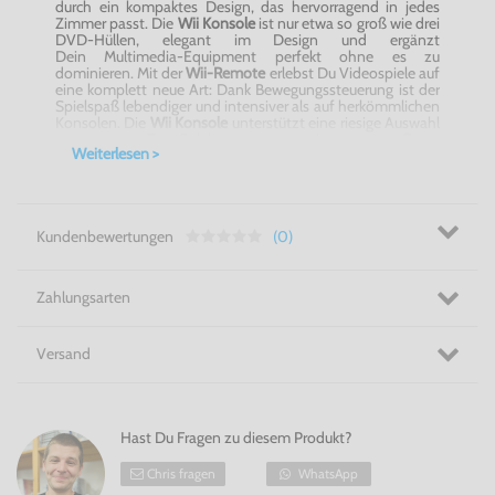
durch ein kompaktes Design, das hervorragend in jedes
Zimmer passt. Die
Wii
Konsole
ist nur etwa so groß wie drei
DVD-Hüllen, elegant im Design und ergänzt
Dein Multimedia-Equipment perfekt ohne es zu
dominieren. Mit der
Wii-Remote
erlebst Du Videospiele auf
eine komplett neue Art: Dank Bewegungssteuerung ist der
Spielspaß lebendiger und intensiver als auf herkömmlichen
Konsolen. Die
Wii Konsole
unterstützt eine riesige Auswahl
an Top-Spielen, wie
Super
Weiterlesen >
Mario Galaxy
,
Zelda Skyward Sword
,
Wii Sports
,
Mario
Kart
und viele mehr!
Ganz egal ob alleine oder mit Freunden und Familie:
Die
Wii Konsole
bietet ultimativen Spielspaß!
Kundenbewertungen
(0)
Intensiver Spielspaß für jedes Alter - Nintendo Wii!
Zahlungsarten
Versand
Hast Du Fragen zu diesem Produkt?
Chris fragen
WhatsApp