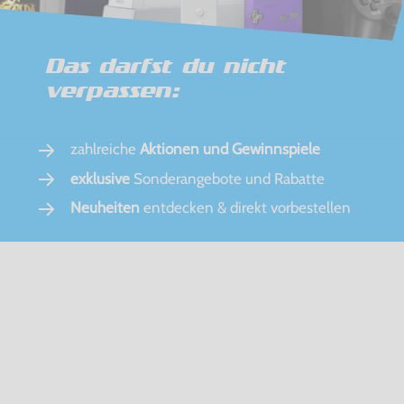
Das darfst du nicht
verpassen:
zahlreiche
Aktionen und Gewinnspiele
exklusive
Sonderangebote und Rabatte
Neuheiten
entdecken & direkt vorbestellen