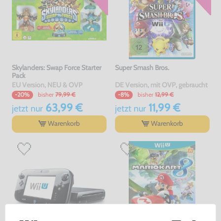
Skylanders: Swap Force Starter
Super Smash Bros.
Pack
EU Version, NEU & OVP
DE Version, mit OVP, gebraucht
bisher
79,99 €
bisher
12,99 €
-20%
-8%
63,99 €
11,99 €
jetzt
nur
jetzt
nur
Warenkorb
Warenkorb