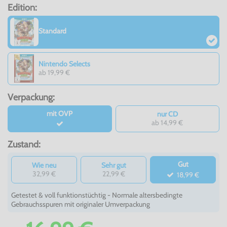
Edition:
Standard
Nintendo Selects
ab 19,99 €
Verpackung:
mit OVP
nur CD
ab 14,99 €
Zustand:
Gut
Wie neu
Sehr gut
32,99 €
22,99 €
18,99 €
Getestet & voll funktionstüchtig - Normale altersbedingte
Gebrauchsspuren mit originaler Umverpackung