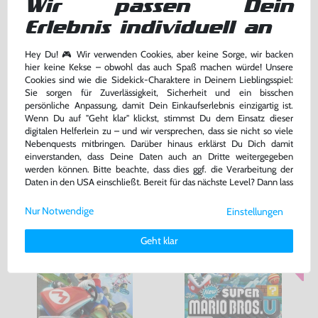
Wir passen Dein
Erlebnis individuell an
Konsole 32 GB #schwarz +
Mario Kart 8
Tablet + Zubehör
Hey Du! 🎮 Wir verwenden Cookies, aber keine Sorge, wir backen
gebraucht
DE Version, mit OVP, gebraucht
hier keine Kekse – obwohl das auch Spaß machen würde! Unsere
Cookies sind wie die Sidekick-Charaktere in Deinem Lieblingsspiel:
259,99 €
24,99 €
nur
nur
Sie sorgen für Zuverlässigkeit, Sicherheit und ein bisschen
persönliche Anpassung, damit Dein Einkaufserlebnis einzigartig ist.
Warenkorb
Warenkorb
Wenn Du auf "Geht klar" klickst, stimmst Du dem Einsatz dieser
digitalen Helferlein zu – und wir versprechen, dass sie nicht so viele
Nebenquests mitbringen. Darüber hinaus erklärst Du Dich damit
einverstanden, dass Deine Daten auch an Dritte weitergegeben
DAS HABEN ANDERE DAZU
werden können. Bitte beachte, dass dies ggf. die Verarbeitung der
GEKAUFT
Daten in den USA einschließt. Bereit für das nächste Level? Dann lass
uns gemeinsam weiterziehen! 🚀
Nur Notwendige
Einstellungen
Weitere Informationen zu den von uns verwendeten Cookies und
Deinen Rechten als Nutzer findest Du in unserer
Daten­schutz­
Geht klar
erklärung
und unserem
Impressum
.