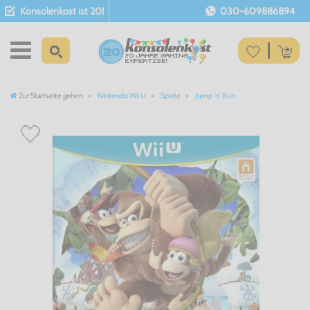
Konsolenkost ist 20!
030-609886894
Zur Startseite gehen
Nintendo Wii U
Spiele
Jump 'n' Run