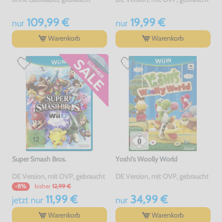
109,99 €
19,99 €
nur
nur
Warenkorb
Warenkorb
Super Smash Bros.
Yoshi's Woolly World
DE Version, mit OVP, gebraucht
DE Version, mit OVP, gebraucht
bisher
12,99 €
-8%
11,99 €
34,99 €
jetzt
nur
nur
Warenkorb
Warenkorb