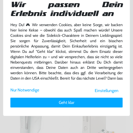
Wir passen Dein
Erlebnis individuell an
Minecraft
Call of Duty: Black Ops
Hey Du! 🎮 Wir verwenden Cookies, aber keine Sorge, wir backen
DE Version, mit OVP, gebraucht
DE Version, mit OVP, gebraucht, USK18
hier keine Kekse – obwohl das auch Spaß machen würde! Unsere
bisher
8,99 €
-11%
Cookies sind wie die Sidekick-Charaktere in Deinem Lieblingsspiel:
22,99 €
7,99 €
Sie sorgen für Zuverlässigkeit, Sicherheit und ein bisschen
nur
jetzt
nur
persönliche Anpassung, damit Dein Einkaufserlebnis einzigartig ist.
Warenkorb
Warenkorb
Wenn Du auf "Geht klar" klickst, stimmst Du dem Einsatz dieser
digitalen Helferlein zu – und wir versprechen, dass sie nicht so viele
Nebenquests mitbringen. Darüber hinaus erklärst Du Dich damit
einverstanden, dass Deine Daten auch an Dritte weitergegeben
DAS HABEN ANDERE DAZU
werden können. Bitte beachte, dass dies ggf. die Verarbeitung der
GEKAUFT
Daten in den USA einschließt. Bereit für das nächste Level? Dann lass
uns gemeinsam weiterziehen! 🚀
Nur Notwendige
Einstellungen
Weitere Informationen zu den von uns verwendeten Cookies und
Deinen Rechten als Nutzer findest Du in unserer
Daten­schutz­
Geht klar
erklärung
und unserem
Impressum
.