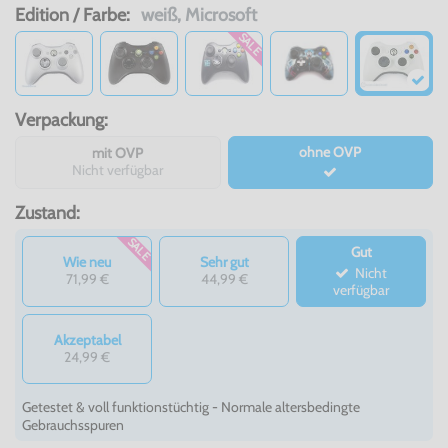
Edition / Farbe:
weiß, Microsoft
SALE
Verpackung:
ohne OVP
mit OVP
Nicht verfügbar
Zustand:
SALE
Gut
Wie neu
Sehr gut
Nicht
71,99 €
44,99 €
verfügbar
Akzeptabel
24,99 €
Getestet & voll funktionstüchtig - Normale altersbedingte
Gebrauchsspuren