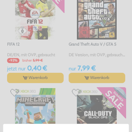
FIFA 12
Grand Theft Auto V / GTA 5
DE/EN, mit OVP, gebraucht
DE Version, mit OVP, gebraucht, USK18
bisher
5,99 €
-93%
0,40 €
7,99 €
jetzt
nur
nur
Warenkorb
Warenkorb