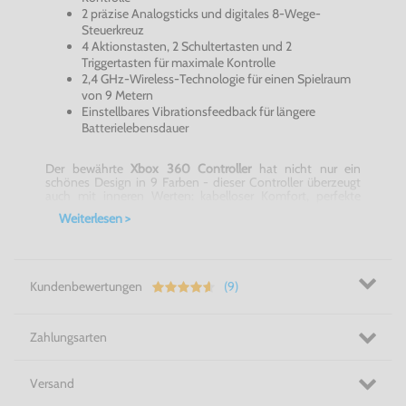
2 präzise Analogsticks und digitales 8-Wege-
Steuerkreuz
4 Aktionstasten, 2 Schultertasten und 2
Triggertasten für maximale Kontrolle
2,4 GHz-Wireless-Technologie für einen Spielraum
von 9 Metern
Einstellbares Vibrationsfeedback für längere
Batterielebensdauer
Der bewährte
Xbox 360 Controller
hat nicht nur ein
schönes Design in 9 Farben - dieser Controller überzeugt
auch mit inneren Werten: kabelloser Komfort, perfekte
Ergonomie und volle Kontrolle über Action-,
Weiterlesen >
Geschicklichkeits- und Sportspiele! Für diese Präzision
sind 4 Aktionstasten, 2 Schultertasten und 2 Triggertasten
Deines
Xbox 360 Controller
zuständig, die auch in einer
Entfernung von 9 Metern noch mit Deiner
Konsole kommunizieren können. Für ein perfektes
Kundenbewertungen
(9)
Spielerlebnis mit hohen Komfort ist der
Xbox
360 Controller
genau die richtige Wahl!
Mehr als ein Controller! - Xbox 360 Controller
Zahlungsarten
Versand