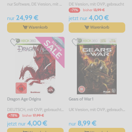
nur Software, DE Version, mit OVP, gebraucht
DE Version, mit OVP, gebraucht
bisher
13,99 €
-71%
24,99 €
4,00 €
nur
jetzt
nur
Warenkorb
Warenkorb
Dragon Age Origins
Gears of War 1
DEUTSCH, mit OVP, gebraucht, USK18
UK Version, mit OVP, gebraucht, USK18
bisher
17,99 €
-78%
4,00 €
8,99 €
jetzt
nur
nur