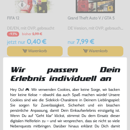
FIFA 12
Grand Theft Auto V / GTA 5
DE/EN, mit OVP, gebraucht
DE Version, mit OVP, gebraucht, USK18
bisher
5,99 €
-93%
0,40 €
7,99 €
jetzt
nur
nur
Warenkorb
Warenkorb
Wir passen Dein
Erlebnis individuell an
Hey Du! 🎮 Wir verwenden Cookies, aber keine Sorge, wir backen
hier keine Kekse – obwohl das auch Spaß machen würde! Unsere
Cookies sind wie die Sidekick-Charaktere in Deinem Lieblingsspiel:
Sie sorgen für Zuverlässigkeit, Sicherheit und ein bisschen
persönliche Anpassung, damit Dein Einkaufserlebnis einzigartig ist.
Wenn Du auf "Geht klar" klickst, stimmst Du dem Einsatz dieser
digitalen Helferlein zu – und wir versprechen, dass sie nicht so viele
Minecraft
Call of Duty: Black Ops
Nebenquests mitbringen. Darüber hinaus erklärst Du Dich damit