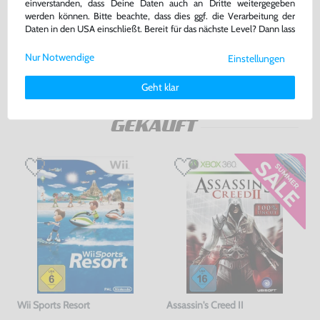
einverstanden, dass Deine Daten auch an Dritte weitergegeben
DE Version, mit OVP, gebraucht
DE Version, mit OVP, gebraucht, USK18
werden können. Bitte beachte, dass dies ggf. die Verarbeitung der
bisher
8,99 €
-11%
Daten in den USA einschließt. Bereit für das nächste Level? Dann lass
22,99 €
7,99 €
nur
jetzt
nur
uns gemeinsam weiterziehen! 🚀
Nur Notwendige
Einstellungen
Warenkorb
Warenkorb
Weitere Informationen zu den von uns verwendeten Cookies und
Deinen Rechten als Nutzer findest Du in unserer
Daten­schutz­
Geht klar
erklärung
und unserem
Impressum
.
DAS HABEN ANDERE DAZU
GEKAUFT
Wii Sports Resort
Assassin's Creed II