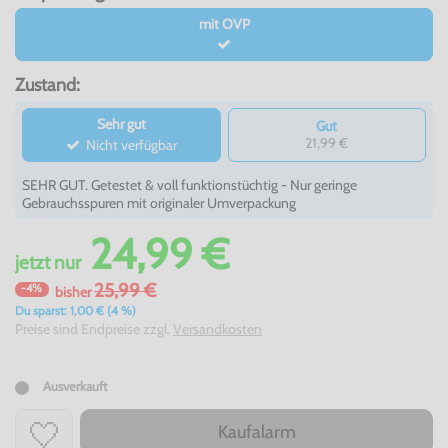
mit OVP
Zustand:
Sehr gut
Gut
21,99 €
Nicht verfügbar
SEHR GUT. Getestet & voll funktionstüchtig - Nur geringe
Gebrauchsspuren mit originaler Umverpackung
24,99 €
jetzt
nur
25,99 €
-4%
bisher
Du sparst: 1,00 € (4 %)
Preise sind Endpreise zzgl.
Versandkosten
Ausverkauft
Kaufalarm