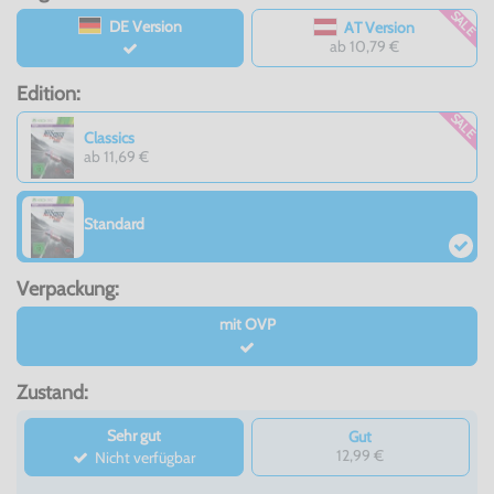
SALE
DE Version
AT Version
ab 10,79 €
Edition:
SALE
Classics
ab 11,69 €
Standard
Verpackung:
mit OVP
Zustand:
Sehr gut
Gut
12,99 €
Nicht verfügbar