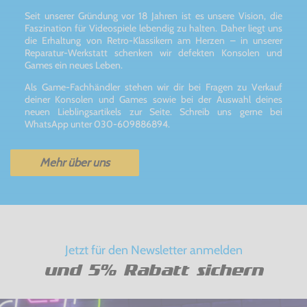
Seit unserer Gründung vor 18 Jahren ist es unsere Vision, die
Faszination für Videospiele lebendig zu halten. Daher liegt uns
die Erhaltung von Retro-Klassikern am Herzen – in unserer
Reparatur-Werkstatt schenken wir defekten Konsolen und
Games ein neues Leben.
Als Game-Fachhändler stehen wir dir bei Fragen zu Verkauf
deiner Konsolen und Games sowie bei der Auswahl deines
neuen Lieblingsartikels zur Seite. Schreib uns gerne bei
WhatsApp unter 030-609886894.
Mehr über uns
Jetzt für den Newsletter anmelden
und 5% Rabatt sichern