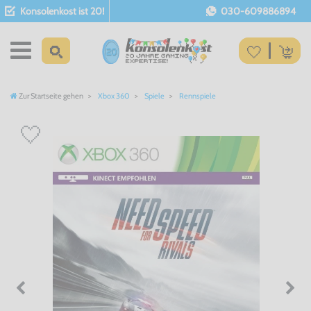
Konsolenkost ist 20!
030-609886894
Zur Startseite gehen
Xbox 360
Spiele
Rennspiele