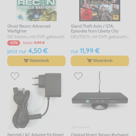
Ghost Recon: Advanced
Grand Theft Auto / GTA:
Warfighter
Episodes from Liberty City
DE Version, mit OVP, gebraucht
DEUTSCH, mit OVP, gebraucht, USK18
bisher
11,99 €
-62%
4,50 €
11,99 €
jetzt
nur
nur
Warenkorb
Warenkorb
Netzteil / AC Adapter für Kinect
Original Kinect Sensor #schwarz