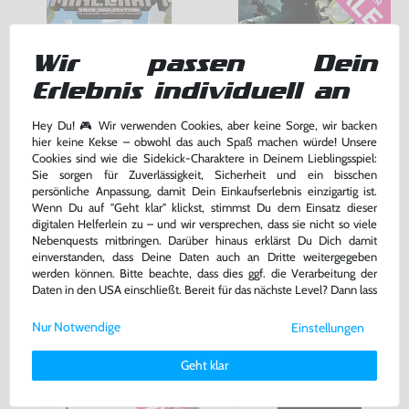
Wir passen Dein
Erlebnis individuell an
Hey Du! 🎮 Wir verwenden Cookies, aber keine Sorge, wir backen
hier keine Kekse – obwohl das auch Spaß machen würde! Unsere
Minecraft
Call of Duty: Black Ops
Cookies sind wie die Sidekick-Charaktere in Deinem Lieblingsspiel:
Sie sorgen für Zuverlässigkeit, Sicherheit und ein bisschen
DE Version, mit OVP, gebraucht
DE Version, mit OVP, gebraucht, USK18
persönliche Anpassung, damit Dein Einkaufserlebnis einzigartig ist.
bisher
8,99 €
-11%
Wenn Du auf "Geht klar" klickst, stimmst Du dem Einsatz dieser
22,99 €
7,99 €
digitalen Helferlein zu – und wir versprechen, dass sie nicht so viele
nur
jetzt
nur
Nebenquests mitbringen. Darüber hinaus erklärst Du Dich damit
Warenkorb
Warenkorb
einverstanden, dass Deine Daten auch an Dritte weitergegeben
werden können. Bitte beachte, dass dies ggf. die Verarbeitung der
Daten in den USA einschließt. Bereit für das nächste Level? Dann lass
uns gemeinsam weiterziehen! 🚀
DAS HABEN ANDERE DAZU
Nur Notwendige
Einstellungen
Weitere Informationen zu den von uns verwendeten Cookies und
GEKAUFT
Deinen Rechten als Nutzer findest Du in unserer
Daten­schutz­
Geht klar
erklärung
und unserem
Impressum
.
-50%