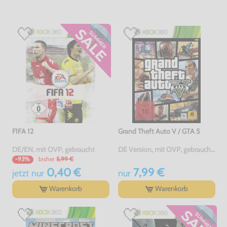
FIFA 12
Grand Theft Auto V / GTA 5
DE/EN, mit OVP, gebraucht
DE Version, mit OVP, gebraucht, USK18
bisher
5,99 €
-93%
0,40 €
7,99 €
jetzt
nur
nur
Warenkorb
Warenkorb