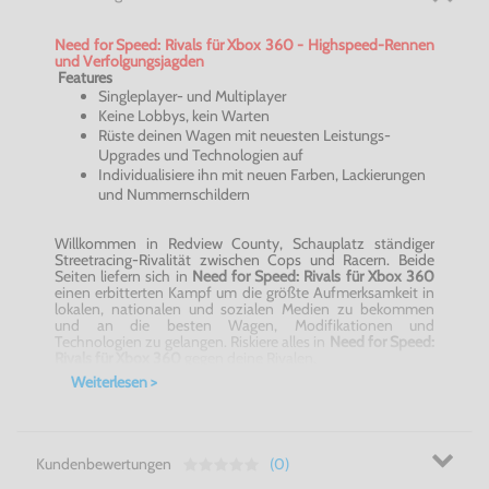
Need for Speed: Rivals für Xbox 360 - Highspeed-Rennen
und Verfolgungsjagden
Features
Singleplayer- und Multiplayer
Keine Lobbys, kein Warten
Rüste deinen Wagen mit neuesten Leistungs-
Upgrades und Technologien auf
Individualisiere ihn mit neuen Farben, Lackierungen
und Nummernschildern
Willkommen in Redview County, Schauplatz ständiger
Streetracing-Rivalität zwischen Cops und Racern. Beide
Seiten liefern sich in
Need for Speed: Rivals für Xbox 360
einen erbitterten Kampf um die größte Aufmerksamkeit in
lokalen, nationalen und sozialen Medien zu bekommen
und an die besten Wagen, Modifikationen und
Technologien zu gelangen. Riskiere alles in
Need for Speed:
Rivals für Xbox 360
gegen deine Rivalen.
Intensive Rennmomente sind dank speziell auf die Seite
Weiterlesen >
des Gesetzes abgestimmte Technologien und Upgrades
noch spannender. Racer können aus Flucht-Technologien,
von Störsendern bis hin zu elektromagnetischen Impulsen,
wählen. Cops sind für aggressive Stoppmanöver
ausgerüstet und verfügen über Schockwellen,
Kundenbewertungen
(0)
Straßensperren, Helikopterunterstützung und vieles mehr.