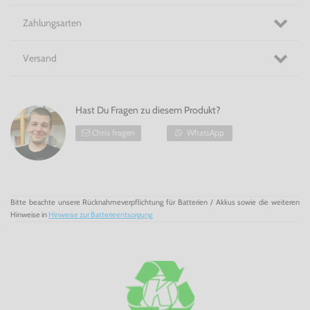
Egal, welche Seite du wählst – nutze Technologien, um
deinen Rivalen in
Need for Speed: Rivals für Xbox
360
einen Schritt voraus zu sein.
Zahlungsarten
Häng deine Rivalen ab! - Need for Speed: Rivals für Xbox
360
Versand
Hast Du Fragen zu diesem Produkt?
Chris fragen
WhatsApp
Bitte beachte unsere Rücknahmeverpflichtung für Batterien / Akkus sowie die weiteren
Hinweise in
Hinweise zur Batterieentsorgung