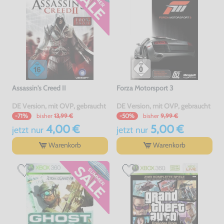
Assassin's Creed II
Forza Motorsport 3
DE Version, mit OVP, gebraucht
DE Version, mit OVP, gebraucht
bisher
13,99 €
bisher
9,99 €
-71%
-50%
4,00 €
5,00 €
jetzt
nur
jetzt
nur
Warenkorb
Warenkorb