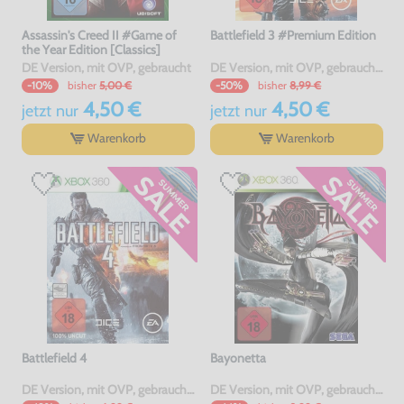
Assassin's Creed II #Game of
Battlefield 3 #Premium Edition
the Year Edition [Classics]
DE Version, mit OVP, gebraucht
DE Version, mit OVP, gebraucht, USK18
bisher
5,00 €
bisher
8,99 €
-10%
-50%
4,50 €
4,50 €
jetzt
nur
jetzt
nur
Warenkorb
Warenkorb
Battlefield 4
Bayonetta
DE Version, mit OVP, gebraucht, USK18
DE Version, mit OVP, gebraucht, USK18