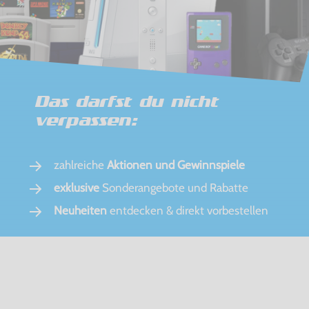
Das darfst du nicht
verpassen:
zahlreiche
Aktionen und Gewinnspiele
exklusive
Sonderangebote und Rabatte
Neuheiten
entdecken & direkt vorbestellen