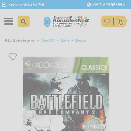
Konsolenkost ist 20!
030-609886894
Zur Startseite gehen
Xbox 360
Spiele
Shooter