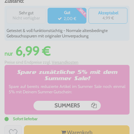
Zustand:
SALE
Gut
Sehr gut
Akzeptabel
Nicht verfügbar
4,99 €
2,00 €
Getestet & voll funktionstüchtig - Normale altersbedingte
Gebrauchsspuren mit originaler Umverpackung
6,99 €
nur
Preise sind Endpreise zzgl.
Versandkosten
Spare zusätzliche 5% mit dem
Summer Sale!
Spare auf bereits reduzierte Artikel im Summer Sale noch einmal
5% mit Deinem Summer Gutschein:
SUMMER5
Sofort lieferbar
Warenkorb