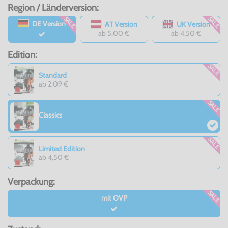
Region / Länderversion:
SALE
SALE
DE Version
AT Version
UK Version
ab 5,00 €
ab 4,50 €
Edition:
SALE
Standard
ab 2,09 €
SALE
Classics
SALE
Limited Edition
ab 4,50 €
Verpackung:
SALE
mit OVP