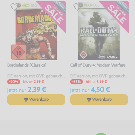
Borderlands [Classics]
Call of Duty 4: Modern Warfare
DE Version, mit OVP, gebraucht, USK18
DE Version, mit OVP, gebraucht, USK18
bisher
2,99 €
bisher
6,99 €
-20%
-36%
2,39 €
4,50 €
jetzt
nur
jetzt
nur
Warenkorb
Warenkorb