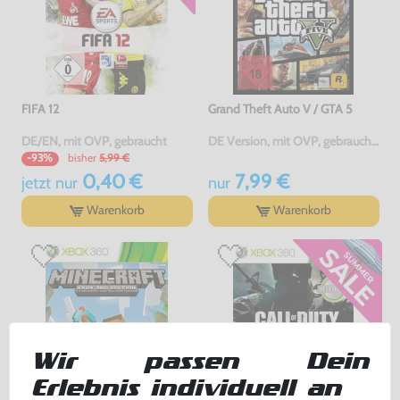
FIFA 12
Grand Theft Auto V / GTA 5
DE/EN, mit OVP, gebraucht
DE Version, mit OVP, gebraucht, USK18
bisher
5,99 €
-93%
0,40 €
7,99 €
jetzt
nur
nur
Warenkorb
Warenkorb
Wir passen Dein
Erlebnis individuell an