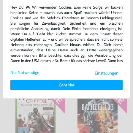
Hey Du! 🎮 Wir verwenden Cookies, aber keine Sorge, wir backen
Minecraft
Call of Duty: Black Ops
hier keine Kekse – obwohl das auch Spaß machen würde! Unsere
Cookies sind wie die Sidekick-Charaktere in Deinem Lieblingsspiel:
DE Version, mit OVP, gebraucht
DE Version, mit OVP, gebraucht, USK18
Sie sorgen für Zuverlässigkeit, Sicherheit und ein bisschen
bisher
8,99 €
-11%
persönliche Anpassung, damit Dein Einkaufserlebnis einzigartig ist.
22,99 €
7,99 €
nur
jetzt
nur
Wenn Du auf "Geht klar" klickst, stimmst Du dem Einsatz dieser
digitalen Helferlein zu – und wir versprechen, dass sie nicht so viele
Warenkorb
Warenkorb
Nebenquests mitbringen. Darüber hinaus erklärst Du Dich damit
einverstanden, dass Deine Daten auch an Dritte weitergegeben
werden können. Bitte beachte, dass dies ggf. die Verarbeitung der
Daten in den USA einschließt. Bereit für das nächste Level? Dann lass
DAS HABEN ANDERE DAZU
uns gemeinsam weiterziehen! 🚀
GEKAUFT
Nur Notwendige
Einstellungen
Weitere Informationen zu den von uns verwendeten Cookies und
Deinen Rechten als Nutzer findest Du in unserer
Daten­schutz­
Geht klar
erklärung
und unserem
Impressum
.