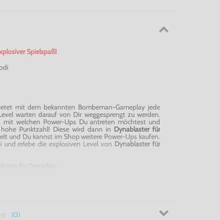
plosiver Spielspaß!
odi
ietet mit dem bekannten Bombeman-Gameplay jede
vel warten darauf von Dir weggesprengt zu werden.
s mit welchen Power-Ups Du antreten möchtest und
t hohe Punktzahl! Diese wird dann in
Dynablaster für
lt und Du kannst im Shop weitere Power-Ups kaufen.
i und erlebe die explosiven Level von
Dynablaster für
laster für GameBoy
(0)