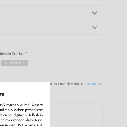
diesem Produkt?
WhatsApp
tung für Batterien / Akkus sowie die weiteren Hinweise in
Hinweise zur
n
Spaß machen würde! Unsere
und ein bisschen persönliche
 dieser digitalen Helferlein
it einverstanden, dass Deine
ten in den USA einschließt.