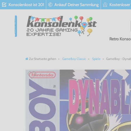
Konsolenkost ist 20!
Ankauf Deiner Sammlung
Kostenloser
Retro Konso
Zur Startseite gehen
GameBoy Classic
Spiele
GameBoy - Dynabla