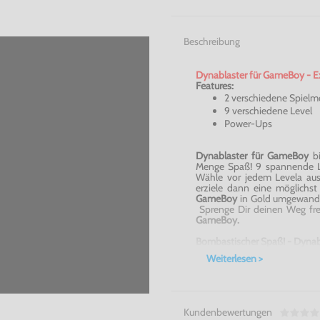
Beschreibung
Dynablaster für GameBoy - Ex
Features:
2 verschiedene Spielm
9 verschiedene Level
Power-Ups
Dynablaster für GameBoy
b
Menge Spaß! 9 spannende Le
Wähle vor jedem Levela au
erziele dann eine möglichs
GameBoy
in Gold umgewande
Sprenge Dir deinen Weg fre
GameBoy.
Bombastischer Spaß! - Dynab
Weiterlesen >
Kundenbewertungen