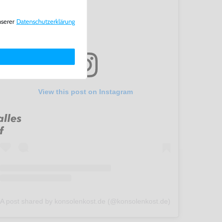
nserer
Daten­schutz­erklärung
View this post on Instagram
A post shared by konsolenkost.de (@konsolenkost.de)