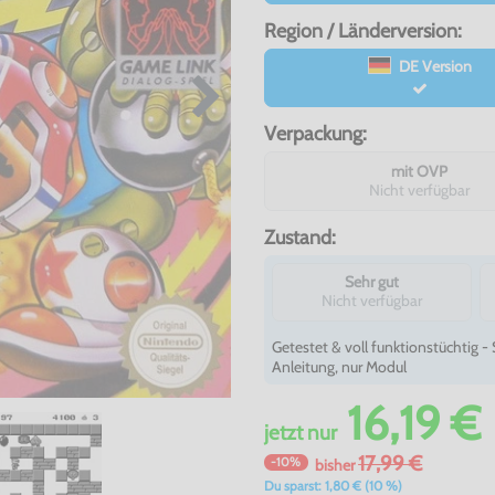
Region / Länderversion:
DE Version
Verpackung:
mit OVP
Nicht verfügbar
Zustand:
Sehr gut
Nicht verfügbar
Getestet & voll funktionstüchtig 
Anleitung, nur Modul
16,19 €
jetzt
nur
17,99 €
-10%
bisher
Du sparst: 1,80 € (10 %)