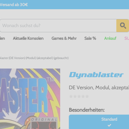
 Versand ab 30€
len
Aktuelle Konsolen
Games & Mehr
Sale %
Ankauf
S
ster (DE Version) (Modul) (akzeptabel) (gebraucht)
Dynablaster
DE Version, Modul, akzepta
Besonderheiten:
Standard