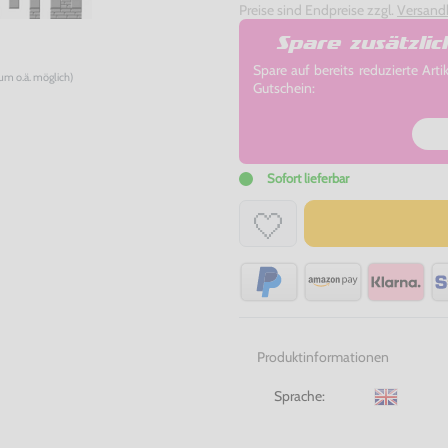
Preise sind Endpreise zzgl.
Versand
Spare zusätzli
Spare auf bereits reduzierte A
num o.ä. möglich)
Gutschein:
Sofort lieferbar
Produktinformationen
Sprache: