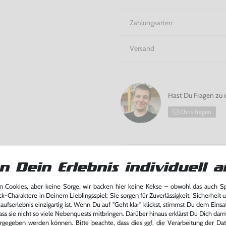
Zahlungsarten
Versand
Hast Du Fragen zu 
Chris fragen
Bitte beachte unsere Rücknahmeverpflich
Batterieentsorgung
n Dein Erlebnis individuell a
 Cookies, aber keine Sorge, wir backen hier keine Kekse – obwohl das auch 
ck-Charaktere in Deinem Lieblingsspiel: Sie sorgen für Zuverlässigkeit, Sicherheit 
ufserlebnis einzigartig ist. Wenn Du auf "Geht klar" klickst, stimmst Du dem Einsatz
ass sie nicht so viele Nebenquests mitbringen. Darüber hinaus erklärst Du Dich dam
rgegeben werden können. Bitte beachte, dass dies ggf. die Verarbeitung der Da