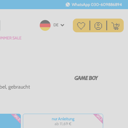
WhatsApp
030-609886894
DE
UMMER SALE
bel, gebraucht
SALE
SALE
nur Anleitung
ab 11,69 €