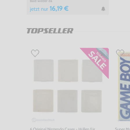
Bald wieder da
16,19 €
jetzt
nur
TOPSELLER
6 Original Nintendo Cases - Hüllen für
Super Ma