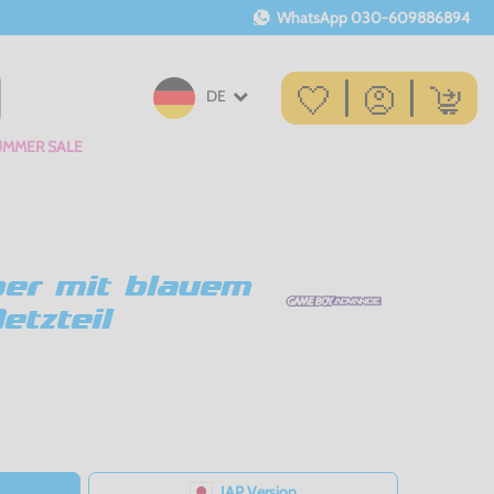
WhatsApp
030-609886894
DE
UMMER SALE
ber mit blauem
etzteil
JAP Version