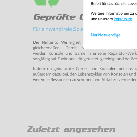
Bereit für das nächste Leve
Weitere Informationen zu 
Geprüfte Qualität
und unserem
Impressum
.
Für einwandfreie Spielerlebnisse
Nur Notwendige
Die Nintento Wii eignet sich perfekt für Retro-Ga
gleichermaßen. Damit du ein einwandfreies Spie
werden Konsole und Game in unserer Reparatur-Werks
sorgfältig auf Funktionalität getestet, gereinigt und bei Bed
Indem du gebrauchte Games und Konsolen bei uns kau
außerdem dazu bei, den Lebenszyklus von Konsolen und
wertvolle Ressourcen zu schonen und Abfall zu vermeiden
Zuletzt angesehen