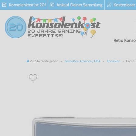
Konsolenkost ist 20!
Ankauf Deiner Sammlung
Kostenloser
Retro Konso
Zur Startseite gehen
GameBoy Advance / GBA
Konsolen
GameBo