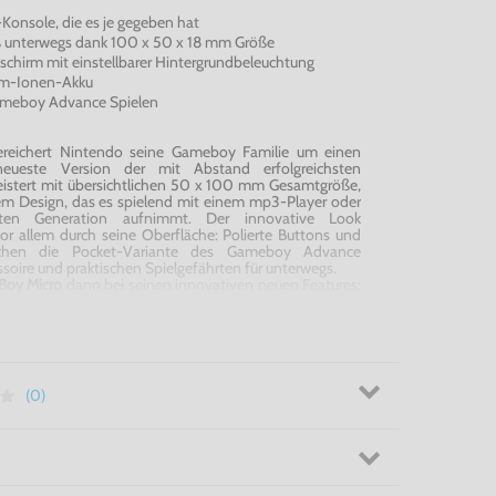
Konsole, die es je gegeben hat
aß unterwegs dank 100 x 50 x 18 mm Größe
ldschirm mit einstellbarer Hintergrundbeleuchtung
ium-Ionen-Akku
ameboy Advance Spielen
ereichert Nintendo seine Gameboy Familie um einen
neueste Version der mit Abstand erfolgreichsten
geistert mit übersichtlichen 50 x 100 mm Gesamtgröße,
em Design, das es spielend mit einem mp3-Player oder
en Generation aufnimmt. Der innovative Look
or allem durch seine Oberfläche: Polierte Buttons und
chen die Pocket-Variante des Gameboy Advance
soire und praktischen Spielgefährten für unterwegs.
Boy
Micro
dann bei seinen innovativen neuen Features:
reen erstrahlt in ungeahnter Stärke und verschafft dem
ente Bildschirmauflösung eine glasklare Sicht. Die
iert außerdem sowohl drinnen als auch draußen einen
ielgeschehen. Wer bereits im Besitz eines Gameboy
ders freuen: Der Prozessor bringt die gleiche Leistung
alle bisher veröffentlichten Spiele. Das treibt das
(0)
e Dimensionen.
oy
Micro
Konsole