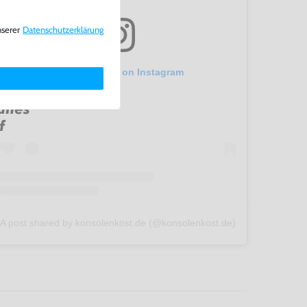
nserer
Daten­schutz­erklärung
View this post on Instagram
A post shared by konsolenkost.de (@konsolenkost.de)