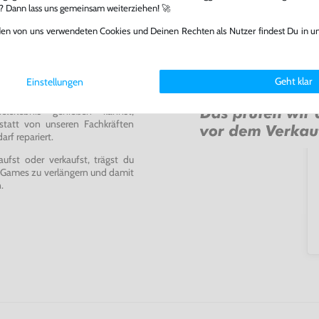
l? Dann lass uns gemeinsam weiterziehen! 🚀
den von uns verwendeten Cookies und Deinen Rechten als Nutzer findest Du in u
Geht klar
Einstellungen
ming-Fans und neue Entdecker
lerlebnis genießen kannst,
tatt von unseren Fachkräften
arf repariert.
fst oder verkaufst, trägst du
 Games zu verlängern und damit
.