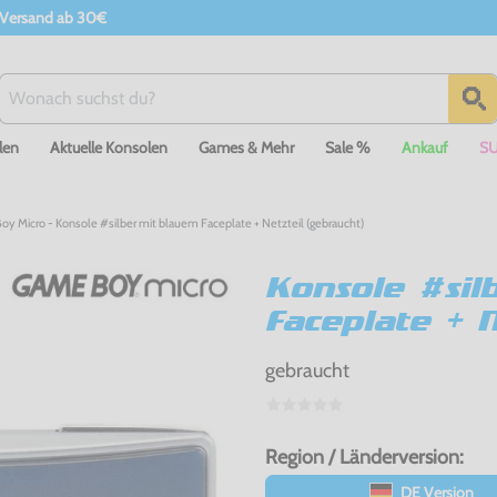
 Versand ab 30€
len
Aktuelle Konsolen
Games & Mehr
Sale %
Ankauf
S
y Micro - Konsole #silber mit blauem Faceplate + Netzteil (gebraucht)
Konsole #sil
Faceplate + N
gebraucht
Region / Länderversion:
DE Version