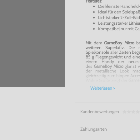
Features:
Die kleinste Handheld-
Ideal für den Spielsp
Lichtstarker 2-Zoll-Bi
Leistungsstarker Lith
Kompatibel nur mit G
Mit dem
GameBoy
Micro
b
weiteren Superlativ. Die 
Spielkonsole aller Zeiten be
85 g Fliegengewicht und ein
einem Handy der neuest
des
GameBoy
Micro
glänzt v
der metallische Look ma
gleichzeitig zum
hippen
Acces
Wahre Größe zeigt der
Game
Der lichtintensive 2-Zoll-Sc
Weiterlesen >
Spieler durch seine exzell
Helligkeitsanpassung garant
optimalen Blick auf das Sp
Advance ist, wird sich beson
und unterstützt daher auch 
Kundenbewertungen
Spielvergnügen in ungeahnt
Kleiner und besser! - GameB
Zahlungsarten