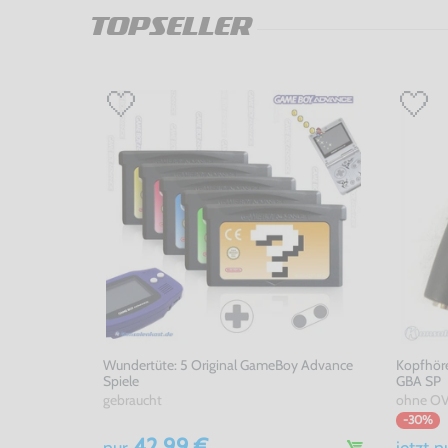
TOPSELLER
Wundertüte: 5 Original GameBoy Advance
Kopfhöre
Spiele
GBA SP
gebraucht
ohne OV
-30%
42,99 €
nur
jetzt
n