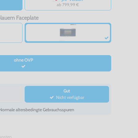
ab 799,99 €
 blauem Faceplate
ohne OVP
Gut
Nicht verfügbar
- Normale altersbedingte Gebrauchsspuren
kosten