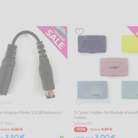
r Adapter Klinke 3,5 GB Advance /
5 Cases / Hüllen für Module #vers
Farben
P, NEU
gebraucht
bisher
5,00 €
bisher
9,99 €
-70%
3,50 €
3,00 €
ur
jetzt
nur