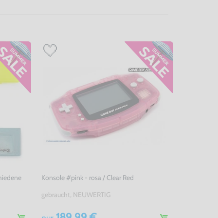
chiedene
Konsole #pink - rosa / Clear Red
gebraucht, NEUWERTIG
189,99 €
nur