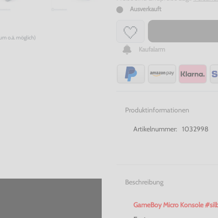
Ausverkauft
num o.ä. möglich)
Kaufalarm
Produktinformationen
Artikelnummer:
1032998
Beschreibung
GameBoy
Micro
Konsole #
sil