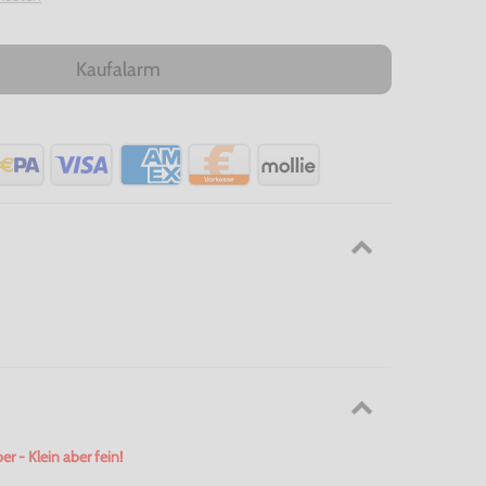
Kaufalarm
ber
- Klein aber fein!