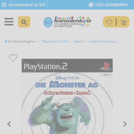
Konsolenkost ist 20!
030-609886894
Zur Startseite gehen
Playstation 2 / PS2
Spiele
Action & Adventure