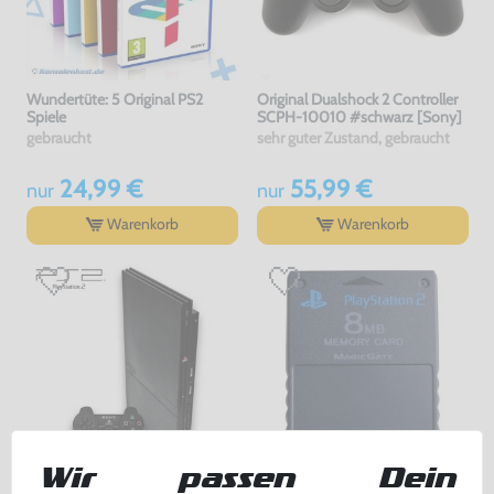
Wundertüte: 5 Original PS2
Original Dualshock 2 Controller
Spiele
SCPH-10010 #schwarz [Sony]
gebraucht
sehr guter Zustand, gebraucht
24,99 €
55,99 €
nur
nur
Warenkorb
Warenkorb
Wir passen Dein
Konsole Slim #schwarz +
Original Memory Card /