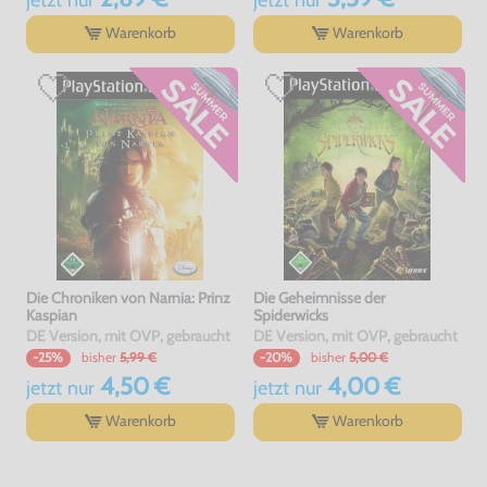
Warenkorb
Warenkorb
Die Chroniken von Narnia: Prinz
Die Geheimnisse der
Kaspian
Spiderwicks
DE Version, mit OVP, gebraucht
DE Version, mit OVP, gebraucht
bisher
5,99 €
bisher
5,00 €
-25%
-20%
4,50 €
4,00 €
jetzt
nur
jetzt
nur
Warenkorb
Warenkorb