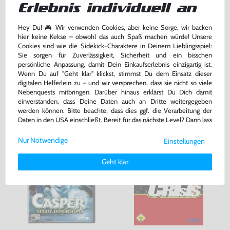
Erlebnis individuell an
Original Sony DualShock
Memorycard / Speicherkarte 8
Controller
MB #schwarz [Sony]
gebraucht
gebraucht, NEUWERTIG
Hey Du! 🎮 Wir verwenden Cookies, aber keine Sorge, wir backen
hier keine Kekse – obwohl das auch Spaß machen würde! Unsere
169,99 €
22,99 €
nur
nur
Cookies sind wie die Sidekick-Charaktere in Deinem Lieblingsspiel:
Sie sorgen für Zuverlässigkeit, Sicherheit und ein bisschen
Warenkorb
Warenkorb
persönliche Anpassung, damit Dein Einkaufserlebnis einzigartig ist.
Wenn Du auf "Geht klar" klickst, stimmst Du dem Einsatz dieser
digitalen Helferlein zu – und wir versprechen, dass sie nicht so viele
DAS HABEN ANDERE DAZU
Nebenquests mitbringen. Darüber hinaus erklärst Du Dich damit
einverstanden, dass Deine Daten auch an Dritte weitergegeben
GEKAUFT
werden können. Bitte beachte, dass dies ggf. die Verarbeitung der
Daten in den USA einschließt. Bereit für das nächste Level? Dann lass
uns gemeinsam weiterziehen! 🚀
Nur Notwendige
Einstellungen
Weitere Informationen zu den von uns verwendeten Cookies und
Deinen Rechten als Nutzer findest Du in unserer
Daten­schutz­
Geht klar
erklärung
und unserem
Impressum
.