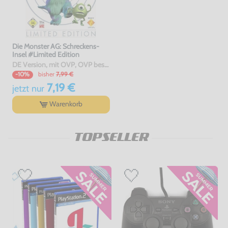
Die Monster AG: Schreckens-
Insel #Limited Edition
DE Version, mit OVP, OVP beschädigt, gebraucht
bisher
7,99 €
-10%
7,19 €
jetzt
nur
Warenkorb
TOPSELLER