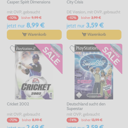
Casper: Spirit Dimensions
City Crisis
mit OVP, gebraucht
DE Version, mit OVP, gebraucht
bisher
9,99 €
bisher
3,99 €
-10%
-10%
8,99 €
3,59 €
jetzt
nur
jetzt
nur
Warenkorb
Warenkorb
Cricket 2002
Deutschland sucht den
Superstar
mit OVP, gebraucht
mit OVP, gebraucht
bisher
8,99 €
bisher
13,99 €
-70%
-74%
2,69 €
3,59 €
jetzt
nur
jetzt
nur