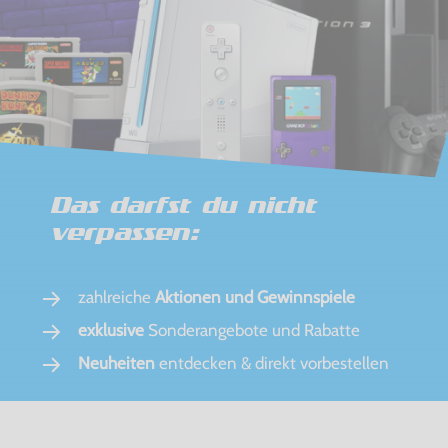
Das darfst du nicht
verpassen:
zahlreiche
Aktionen und Gewinnspiele
exklusive
Sonderangebote und Rabatte
Neuheiten
entdecken & direkt vorbestellen